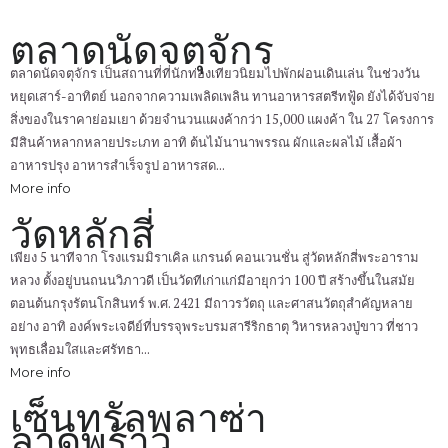
ตลาดนัดจตุจักร
ตลาดนัดจตุจักร เป็นสถานที่ที่นักท่องเทียวนิยมไปพักผ่อนเดินเล่น ในช่วงวัน
หยุดเสาร์-อาทิตย์ นอกจากความเพลิดเพลิน ทานอาหารสตรีทฟู้ด ยังได้จับจ่าย
สิ่งของในราคาย่อมเยา ด้วยจำนวนแผงค้ากว่า 15,000 แผงค้า ใน 27 โครงการ
มีสินค้าหลากหลายประเภท อาทิ ต้นไม้นานาพรรณ ผักและผลไม้ เสื้อผ้า
อาหารปรุง อาหารสำเร็จรูป อาหารสด...
More info
วัดหลักสี่
เพียง 5 นาทีจาก โรงแรมมิราเคิล แกรนด์ คอนเวนชั่น สู่วัดหลักสี่พระอาราม
หลวง ตั้งอยู่บนถนนวิภาวดี เป็นวัดทีเก่าแก่มีอายุกว่า 100 ปี สร้างขึ้นในสมัย
ตอนต้นกรุงรัตนโกสินทร์ พ.ศ. 2421 มีถาวรวัตถุ และศาสนวัตถุสำคัญหลาย
อย่าง อาทิ องค์พระเจดีย์ที่บรรจุพระบรมสารีริกธาตุ วิหารหลวงปู่ขาว ที่ชาว
พุทธเลื่อมใสและศรัทธา...
More info
เซ็นทรัลพลาซ่า
ลาดพร้าว