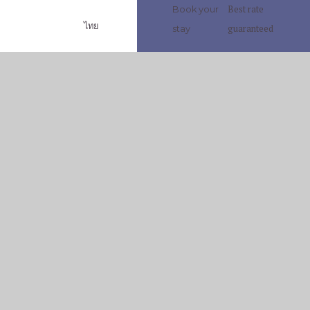
Best rate
Book your
ไทย
guaranteed
stay