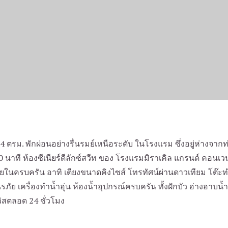
ห้องซีเนียร์ ดีลักซ์ สวีท
4 ตรม. พักผ่อนอย่างรื่นรมย์เหนือระดับ ในโรงแรม ซึ่งอยู่ห่างจ
 นาที ห้องซีเนียร์ดีลักซ์สวีท ของ โรงแรมมิราเคิล แกรนด์ คอนเวนช
นครบครัน อาทิ เตียงขนาดคิงไซส์ โทรทัศน์ผ่านดาวเทียม โต๊ะทำ
้นิรภัย เครื่องทำน้ำอุ่น ห้องน้ำอุปกรณ์ครบครัน ทั้งฝักบัว อ่างอาบน
วิสตลอด 24 ชั่วโมง